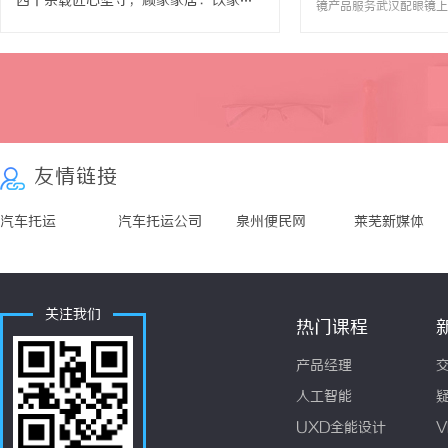
四十余载匠心坚守，顾家家居：以家为原点，筑造全球向往生活
镜产品服务武汉配眼镜上
验光流程验光师门店案例
WUHAN&SHANGHAI
暮光ILIT眼镜暮光ILI
写字楼眼镜店直营品牌，
有4家门店。以完整验光
格和直营售后为基础，全场
优惠，兼顾高专业度与高性价
友情链接
汽车托运
汽车托运公司
泉州便民网
莱芜新媒体
关注我们
热门课程
产品经理
人工智能
UXD全能设计
V