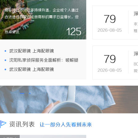
商标转让市场近年持续升温，企业或个人通过
79
合法途径获取已注册商标的需求日益增长。但
商标转让涉及法律、程序、风险评估等多重专
本
125
2026-08-05
业领域，稍有不慎便可能陷入纠纷或经济损
程
热点资讯
失。专业代办服务通过标准化流程、法律风险
代
把控及“包成功再付款”的承诺，为转让双方
提供安全保障。本文将系统解析商标转让代办
武汉配眼镜 上海配眼镜
79
的核心价值、操作流程及选择标准，助您高效
沈阳私家侦探服务全面解析：破解疑
8
完成商标交易。一、商标转让代办的核心价值
武汉配眼镜 上海配眼镜
2026-08-05
视
解...
云，守护真相的专家助力
用
选
资讯列表
让一部分人先看到未来
让一部分人先看到未来