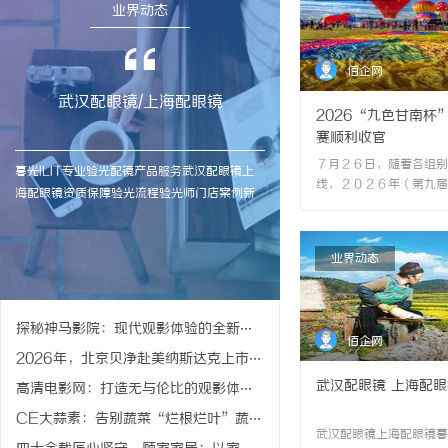
业界动态
佰企网
武汉配眼镜/上海配眼镜
2026“九色甘南杯
赛顺利收官
７月２６日，随着各组别
暮光ILIT专业验光配镜产品服务武汉配眼镜上
线，２０２６年（第九届
海配眼镜资质保障验光流程验光师门店案例新
杯”藏地传奇自行车赛则
闻资讯联系武汉配眼镜/上海配眼镜
湿地赛在尕海湖畔顺利落
WUHAN&SHANGHAIOPTICALCARE暮
2026-07-29
两天，赛道横跨甘青川三
业界动态
光ILIT眼镜暮光ILIT眼镜是专业验光配镜的写字
原、湿地、石林、古刹等
楼眼镜店直营品牌，现于武汉与上海设有4家门
余名专业车手与骑行爱好
店。以完整验光、正品镜片、透明价格和直营
０００米的赛道上展开双
同步联动碌曲第十二届“
售后为基础，全场镜片40%-60%优惠，兼顾
探秘神马影院：现代观影体验的全新选择与优势分析
佰企网
乡”锅庄文化周，以“山河.
高专业度与高性价...
2026年，北京贝净赴美纳斯达克上市冲刺关键一步
武汉配眼镜 上海配眼
高清电影网：打造无与伦比的观影体验新时代
CE大蒜素：告别蔬菜“烂根烂叶”蔬菜细菌性病害这样防治很管用
武汉配眼镜上海配眼镜暮光