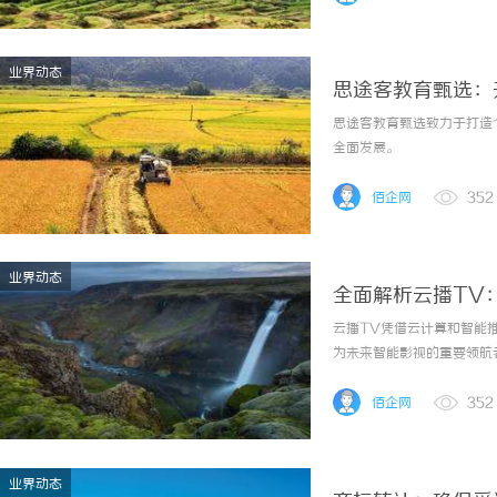
业界动态
思途客教育甄选：
思途客教育甄选致力于打造
全面发展。
佰企网
352
业界动态
全面解析云播TV
云播TV凭借云计算和智能
为未来智能影视的重要领航
佰企网
352
业界动态