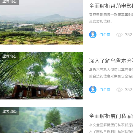
业界动态
全面解析番茄电影
番茄电影网是一款集丰富影
迷喜爱和信赖。
佰企网
352
业界动态
深入了解乌鲁木齐
乌鲁木齐私人侦探以其专业
效合法的信息采集和安全保
佰企网
352
业界动态
全面解析厦门私家
本文全面解析厦门私家侦探
入了解和合理利用私家侦探