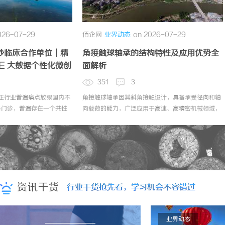
佰企网
业界动态
on 2026-07-29
佰企网
业界动态
on 20
角接触球轴承的结构特性及应用优势全
揭秘成都私家侦探行
面解析
择指南
351
3
351
3
角接触球轴承因其斜角接触设计，具备承受径向和轴
成都私家侦探行业在感情调
向载荷的能力，广泛应用于高速、高精密机械领域，
追踪等领域发展迅速。选择
提升设备稳定性和寿命。
构尤为重要，助力客户维护
资讯干货
行业干货抢先看，学习机会不容错过
行业干货抢先看，学习机会不容错过
2026-07-29
业界动态