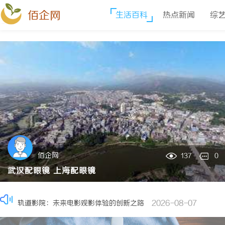
佰企网
生活百科
热点新闻
综
八哥电影网：打造优质影视资源共享平台的创新之路
2026-08-
佰企网
137
0
多方共探金融AI落地路径，天创信用星图AI助力产业金融智能升级
武汉配眼镜 上海配眼镜
揭秘免费看电影的多种途径及注意事项详解
2026-08-07
武汉配眼镜上海配眼镜暮光ILIT专业验光配镜产品服务武汉配眼
2026-08-07
轨道影院：未来电影观影体验的创新之路
2026-08-07
热推资讯
武汉配眼镜 上海配眼镜
2026-08-07