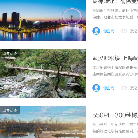
商标转让：确保受
在知识产权领域，商标作为
保障。随着市场竞争加剧，
不鲜。如何通过科学规划与
中必须解决的关键问题。本文
佰企网
352
业界动态
武汉配眼镜 上海
武汉配眼镜上海配眼镜暮光
店案例新闻资讯联系WUHAN
镜的写字楼眼镜店直营品牌
为基础，全场镜片40%-60
佰企网
352
业界动态
550PF-300
在当今的工业制造中，材料的
特的物理化学特性而受到广泛