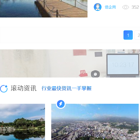
趋势，为您在选择和使用这类
550PF-300纯树脂细粉
佰企网
352
1
滚动资讯
行业最快资讯一手掌握
行业最快资讯一手掌握