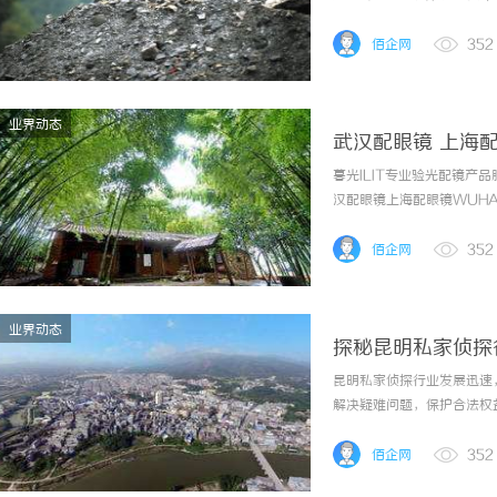
佰企网
352
业界动态
武汉配眼镜 上海
暮光ILIT专业验光配镜
汉配眼镜上海配眼镜WUHAN
镜的写字楼眼镜店直营品牌
为基础，全场镜片40%-60
佰企网
352
业界动态
探秘昆明私家侦探
昆明私家侦探行业发展迅速
解决疑难问题，保护合法权
佰企网
352