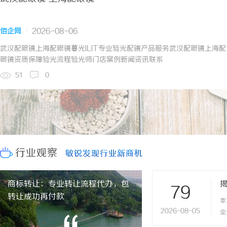
佰企网
2026-08-06
武汉配眼镜上海配眼镜暮光ILIT专业验光配镜产品服务武汉配眼镜上海配
眼镜资质保障验光流程验光师门店案例新闻资讯联系
WUHAN&SHANGHAIOPTICALCARE暮光ILIT眼镜暮光ILIT眼镜
51
0
是专业验光配镜的写字楼眼镜店直营品牌，现于武汉与上海设有4家门
店。以完整验光、正品镜片、透明价格和直营售后为基础，全场镜片
40%-60%优惠，兼顾高专业度与高性价比...
行业观察
敏锐发现行业新商机
敏锐发现行业新商机
商标转让：专业转让流程代办，包
79
转让成功再付款
本
2026-08-05
业
了