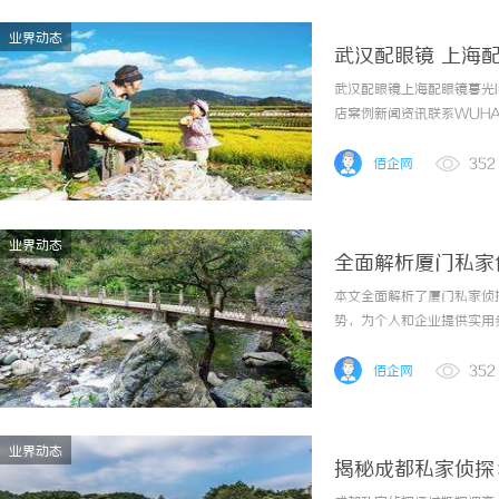
业界动态
武汉配眼镜 上海
武汉配眼镜上海配眼镜暮光
店案例新闻资讯联系WUHAN
镜的写字楼眼镜店直营品牌
为基础，全场镜片40%-60
佰企网
352
业界动态
全面解析厦门私家
本文全面解析了厦门私家侦
势，为个人和企业提供实用
佰企网
352
业界动态
揭秘成都私家侦探