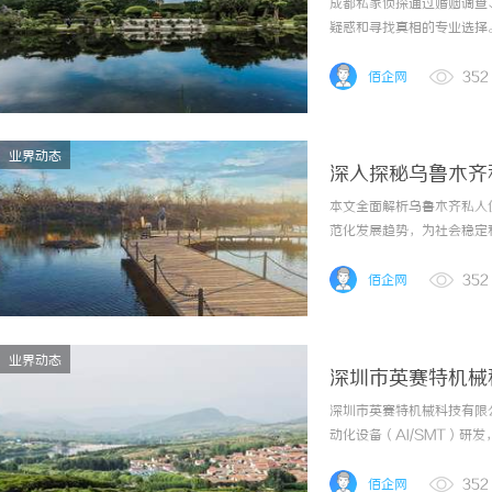
成都私家侦探通过婚姻调查
疑惑和寻找真相的专业选择
佰企网
352
业界动态
深入探秘乌鲁木齐
本文全面解析乌鲁木齐私人
范化发展趋势，为社会稳定
佰企网
352
业界动态
深圳市英赛特机械
备插件机
深圳市英赛特机械科技有限公
动化设备（AI/SMT）
国外先进技术，引领国内自
拥有员工超过80人，当中包
佰企网
352