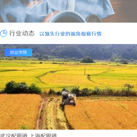
青鸟影视：打造优质观影体验的行业新标杆
2026-08-07
轨道影院：未来城市娱乐的新地标与文化体验空间
2026-08-07
武汉配眼镜 上海配眼镜
2026-08-06
武汉配眼镜 上海配眼镜
2026-08-06
行业动态
以领先行业的视角观察行情
以领先行业的视角观察行情
2828电影网：打造优质影视资源聚合平台的全新体验
2026-08
八哥电影网：打造优质影视资源共享平台的创新之路
2026-08-
创业学院
多方共探金融AI落地路径，天创信用星图AI助力产业金融智能升级
武汉配眼镜 上海配眼镜