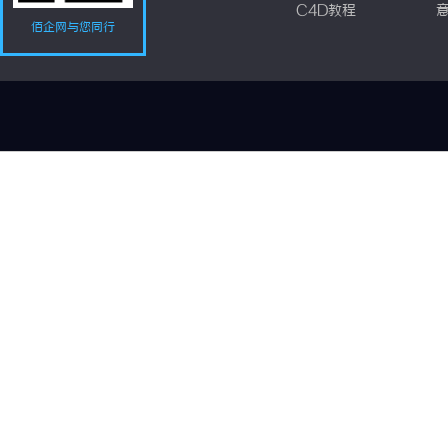
C4D教程
佰企网与您同行