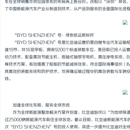
车在全球销售及供应链体系的布局再上新台阶。该船以“深圳”命名
了中国新能源汽车产业从制造到技术、从产品到服务的全面国际化进
“BYD SHENZHEN”号：绿色航运新标杆
企
“BYD SHENZHEN”号是比亚迪运营的第四艘专业汽车运输船，
速19节、共16层甲板，拥有9200个标准装载车位，是目前已投入
动力技术，配备高效节能主机、抱轴式轴带发电机、高压岸电系统、B
等技术方案，有效提高了船舶的节能减排效率，符合国际海事组织（I
其高效的装载系统和防护技术，可保障运输过程中的高效装载与车辆
持。
网
加速全球化布局，服务全球市场
作为全球新能源整体解决方案开创者，比亚迪始终以“为地球降温1
过25000辆新能源汽车前往全球各地。截止目前，比亚迪新能源汽车的
次“BYD SHENZHEN”号的投入使用，将进一步提升比亚迪对