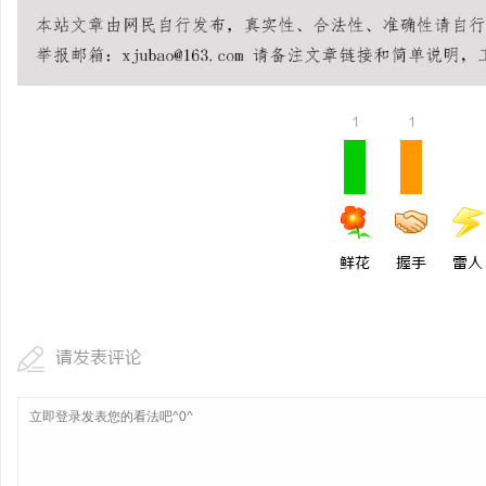
770FE20耐磨改性颗
命性材料
1
1
鲜花
握手
雷人
请发表评论