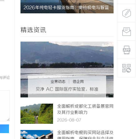
2026年纯电轻卡囤货指南：奥铃极电与智蓝
770FE
全系解析，跑得多省得多
命性材料
精选资讯
与评论
业界动态
|
佰企网
贝净 AC 国际医疗实验室，标准
化研发体系全解析
全面解析成都化工装备展官网
及其行业影响力
2026-08-07
论
全面解析电棍购买网站选择及