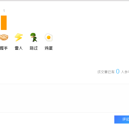
1
握手
雷人
路过
鸡蛋
0
该文章已有
人参
评