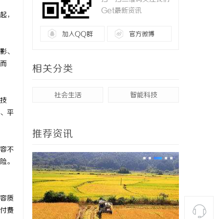
Get最新资讯
起，
加入QQ群
官方微博
影、
而
相关分类
社会生活
智能科技
技
、平
推荐资讯
容不
险。
容质
付费