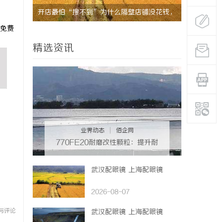
护航
开店最怕“搜不到”为什么隔壁店铺没花钱，
揭秘！专业
免费
ai却天天给他免费派单？
哪些行业秘
精选资讯
业界动态
|
佰企网
770FE20耐磨改性颗粒：提升耐
磨性能的革命性材料
武汉配眼镜 上海配眼镜
2026-08-07
与评论
武汉配眼镜 上海配眼镜