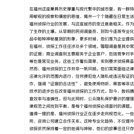
在福州这座兼具历史厚重与现代繁华的城市里，有一群特
用敏锐的观察和缜密的思维，揭开一个个隐藏在日常生活
福州侦探行业的发展，与这座城市的变迁息息相关。作为
了生存的土壤。从早期的民间调查员，到如今逐渐专业化
企
品中那种神秘莫测的形象，更多时候，他们是为企业提供
在福州，侦探工作往往涉及多个领域。婚姻调查是其中常
的证据；商业调查则主要服务于企业客户，包括竞争对手
等也是常见业务。这些工作看似简单，实则要求侦探具备
然而，福州侦探的工作并非一帆风顺。他们常常面临法律
法律允许的范围内进行，任何侵犯他人隐私或违法取证的
作，强调“证据的合法性”，避免使用窃听、黑客等非法
技术的进步也在改变福州侦探的工作方式。如今，数码摄
网
查效率与准确性。但与此同时，公众隐私保护意识的增强
律规范之间找到平衡，是每个福州侦探必须面对的课题。
值得一提的是，福州侦探行业正在逐步走向规范化。一些
所、咨询公司建立合作关系。这种专业化趋势，不仅提升
侦探依然保持着一定的低调与神秘，他们的故事往往只存