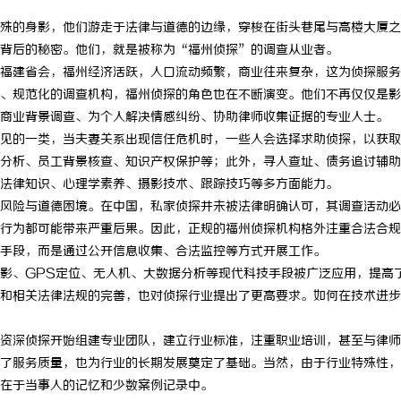
殊的身影，他们游走于法律与道德的边缘，穿梭在街头巷尾与高楼大厦之
背后的秘密。他们，就是被称为“福州侦探”的调查从业者。
福建省会，福州经济活跃，人口流动频繁，商业往来复杂，这为侦探服务
、规范化的调查机构，福州侦探的角色也在不断演变。他们不再仅仅是影
商业背景调查、为个人解决情感纠纷、协助律师收集证据的专业人士。
见的一类，当夫妻关系出现信任危机时，一些人会选择求助侦探，以获取
分析、员工背景核查、知识产权保护等；此外，寻人查址、债务追讨辅助
法律知识、心理学素养、摄影技术、跟踪技巧等多方面能力。
风险与道德困境。在中国，私家侦探并未被法律明确认可，其调查活动必
行为都可能带来严重后果。因此，正规的福州侦探机构格外注重合法合规
手段，而是通过公开信息收集、合法监控等方式开展工作。
影、GPS定位、无人机、大数据分析等现代科技手段被广泛应用，提高
和相关法律法规的完善，也对侦探行业提出了更高要求。如何在技术进步
资深侦探开始组建专业团队，建立行业标准，注重职业培训，甚至与律师
了服务质量，也为行业的长期发展奠定了基础。当然，由于行业特殊性，
在于当事人的记忆和少数案例记录中。