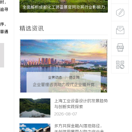
时，
研发体系
全面解析成都化工装备展官网及其行业影响力
全面解析电
追寻
安全与合法
序，
精选资讯
普通
业界动态
|
佰企网
企业管理咨询助力现代企业提升竞
争力的实践与策略
上海工业设备设计的发展趋势
与创新实践探索
2026-08-07
多方共探金融AI落地路径，