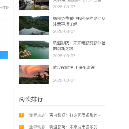
天创信用星图AI助力产业金
融智能升级
2026-08-07
与评论
揭秘免费看电影的多种途径及
注意事项详解
2026-08-07
轨道影院：未来电影观影体验
的创新之路
论
2026-08-07
武汉配眼镜 上海配眼镜
2026-08-07
阅读排行
1
[业界动态]
青鸟影视：打造优质观影体验的行业新标杆
2
[业界动态]
轨道影院：未来城市娱乐的新地标与文化体验空间