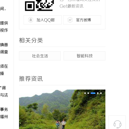
Get最新资讯
间，
加入QQ群
官方微博
提供
视作
相关分类
确凿
调查
社会生活
智能科技
须在
操
推荐资讯
了调
与法
事务
福州