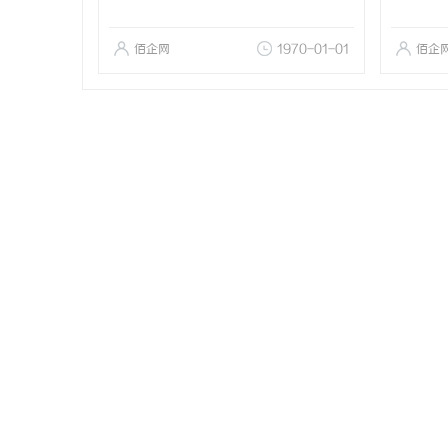
佰企网
1970-01-01
佰企