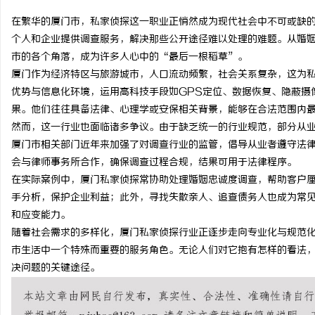
在繁华的厦门市，私家侦探这一职业正悄然成为现代社会中不可或缺
个人和企业提供调查服务，解决那些公开途径难以处理的难题。从婚
市的各个角落，成为许多人心中的“最后一根稻草”。
厦门作为经济特区与旅游城市，人口流动频繁，社会关系复杂，这为
企
优势与信息化环境，运用高科技手段如GPS定位、数据恢复、隐蔽摄
果。他们往往具备法律、心理学或安保相关背景，能够在合法范围内
然而，这一行业也面临诸多争议。由于缺乏统一的行业规范，部分从
厦门市相关部门近年来加强了对调查行业的监管，倡导从业者遵守法
会与律师事务所合作，确保调查过程合规，结果可用于法律程序。
在实际案例中，厦门私家侦探常协助处理婚姻忠诚度调查，帮助客户
手分析，保护企业利益；此外，寻找失散亲人、追查债务人也成为常
和应变能力。
网
随着社会需求的多样化，厦门私家侦探行业正逐步走向专业化与规范
市生活中一个特殊而重要的服务角色。无论人们对它抱有怎样的看法
决问题的关键途径。