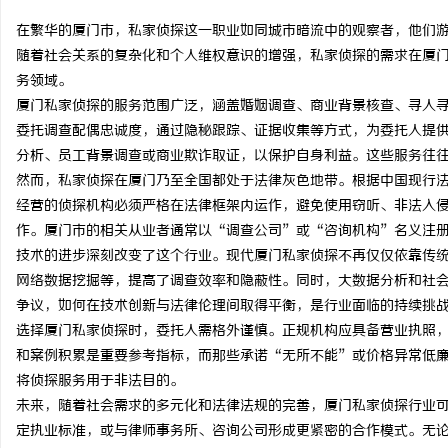
在繁华的厦门市，私家侦探这一职业如同城市暗流中的观察者，他们
随着社会关系的复杂化和个人维权意识的增强，私家侦探的需求在厦
务领域。
厦门私家侦探的服务范围广泛，涵盖婚姻调查、商业背景核查、寻人
企
委托调查配偶忠诚度，通过隐秘跟踪、证据收集等方式，为委托人提
分析、员工背景调查或商业欺诈取证，以保护自身利益。这些服务往
然而，私家侦探在厦门乃至全国都处于法律灰色地带。根据中国现行
经营的侦探机构必须严格在法律框架内运作，避免使用窃听、非法入
作。厦门市的相关从业者通常以“调查公司”或“咨询机构”名义注
技术的进步深刻改变了这个行业。现代厦门私家侦探不再仅仅依靠传统
网络数据挖掘等，提高了调查效率和隐蔽性。同时，大数据分析和社
争议，如何在技术创新与法律伦理间取得平衡，是行业面临的持续挑
网
选择厦门私家侦探时，委托人需格外谨慎。正规机构应具备营业执照
和案例积累是重要参考指标，而那些承诺“无所不能”或价格异常低
将侦探服务用于非法目的。
未来，随着社会需求的多元化和法律法规的完善，厦门私家侦探行业
定执业标准，或与律师事务所、咨询公司形成更紧密的合作模式。无