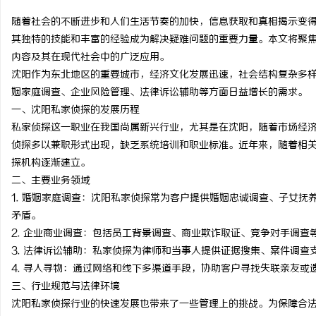
随着社会的不断进步和人们生活节奏的加快，信息获取和真相揭示变
其独特的技能和丰富的经验成为解决疑难问题的重要力量。本文将聚
内容及其在现代社会中的广泛应用。
沈阳作为东北地区的重要城市，经济文化发展迅速，社会结构复杂多
企
姻家庭调查、企业风险管理、法律诉讼辅助等方面日益增长的需求。
一、沈阳私家侦探的发展历程
私家侦探这一职业在我国尚属新兴行业，尤其是在沈阳，随着市场经
侦探多以兼职形式出现，缺乏系统培训和职业标准。近年来，随着相
探机构逐渐建立。
二、主要业务领域
1. 婚姻家庭调查：沈阳私家侦探常为客户提供婚姻忠诚调查、子女
矛盾。
网
2. 企业商业调查：包括员工背景调查、商业欺诈取证、竞争对手调
3. 法律诉讼辅助：私家侦探为律师和当事人提供证据搜集、案件调查
4. 寻人寻物：通过网络和线下多渠道手段，协助客户寻找失联亲友或
三、行业规范与法律环境
沈阳私家侦探行业的快速发展也带来了一些管理上的挑战。为保障合