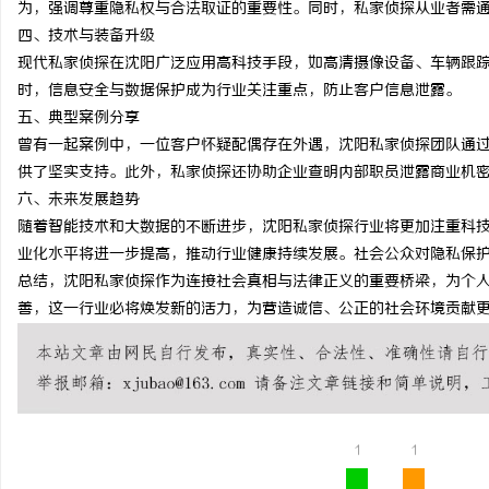
为，强调尊重隐私权与合法取证的重要性。同时，私家侦探从业者需
揭秘！专业充电桩项目软件开发商，究竟藏着
2026年纯电轻卡囤货指
四、技术与装备升级
现代私家侦探在沈阳广泛应用高科技手段，如高清摄像设备、车辆跟
哪些行业秘诀？
全系解析，跑得多省得多
时，信息安全与数据保护成为行业关注重点，防止客户信息泄露。
五、典型案例分享
曾有一起案例中，一位客户怀疑配偶存在外遇，沈阳私家侦探团队通
供了坚实支持。此外，私家侦探还协助企业查明内部职员泄露商业机
六、未来发展趋势
随着智能技术和大数据的不断进步，沈阳私家侦探行业将更加注重科
业化水平将进一步提高，推动行业健康持续发展。社会公众对隐私保
总结，沈阳私家侦探作为连接社会真相与法律正义的重要桥梁，为个
善，这一行业必将焕发新的活力，为营造诚信、公正的社会环境贡献
1
1