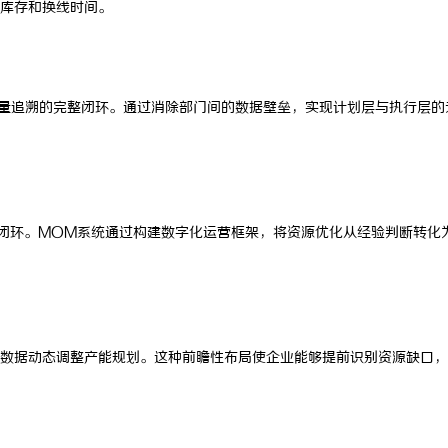
库存和换线时间。
 上海配眼镜
沈阳私家侦探服务全面解析：破解
真相的专家助力
量追溯的完整闭环。通过消除部门间的数据壁垒，实现计划层与执行层的
整闭环。MOM系统通过构建数字化运营框架，将资源优化从经验判断转化
数据动态调整产能规划。这种前瞻性布局使企业能够提前识别资源缺口，