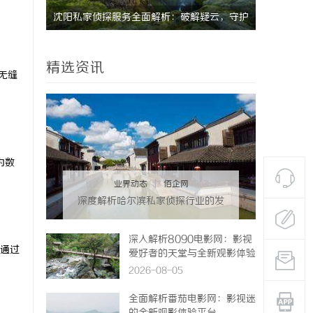
疑云，守护
武汉配眼镜 上海配眼镜
揭秘沈阳
精选资讯
无缝
为数
业界动态
|
佰企网
深度解析哈尔滨私家侦探行业的发
展与应用现状
深入解析8090电影网：影视
通过
爱好者的天堂与全新观影体验
2026-08-05
全面解析番茄电影网：影视迷