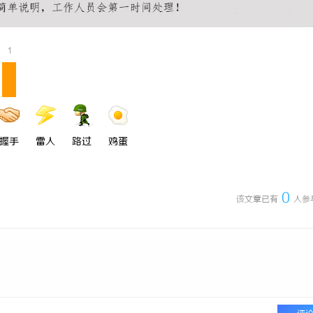
1
握手
雷人
路过
鸡蛋
0
该文章已有
人参