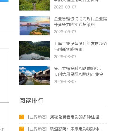
中的关键应用与安全保障
2026-08-07
企业管理咨询助力现代企业提
升竞争力的实践与策略
2026-08-07
上海工业设备设计的发展趋势
与创新实践探索
2026-08-07
多方共探金融AI落地路径，
天创信用星图AI助力产业金
融智能升级
2026-08-07
阅读排行
1
[业界动态]
揭秘免费看电影的多种途径及注意事项详解
2
[业界动态]
轨道影院：未来电影观影体验的创新之路
-01