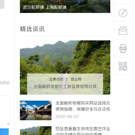
武汉配眼镜 上海配眼镜
武汉配眼镜
精选资讯
业界动态
|
佰企网
与评论
全面解析成都化工装备展官网及其
行业影响力
全面解析电棍购买网站选择及
使用指南，保障安全与合法性
2026-08-07
防坠落垂直生命线在高空作业
论