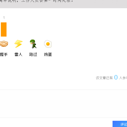
0耐磨改性颗粒：提升耐磨性能的革
武汉配眼镜 上海配眼镜
1
握手
雷人
路过
鸡蛋
0
该文章已有
人参
评