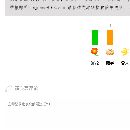
770FE20耐磨改性颗
命性材料
1
1
鲜花
握手
雷人
请发表评论