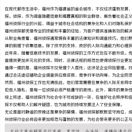
在现代都市生活中，福州作为福建省的省会城市，不仅经济蓬勃发展
探。侦探，作为调查隐藏信息和揭露真相的职业群体，肩负着社会正
福州侦探行业的兴起，得益于城市社会结构的复杂化和人们对隐私保
福州侦探都凭借专业的技能和丰富的经验，为客户提供准确有效的解
企
从职业角度看，福州侦探通常拥有丰富的法律知识和调查技巧。他们
律的前提下收集信息。除了技术的支持，良好的人际沟通能力和心理
近年来，随着信息技术的发展，福州侦探的工作方式也在不断升级。
查提供更加多元化的支持。同时，法律法规的规范也使得侦探行业更
值得一提的是，福州侦探不仅受理个人委托，还涉足企业风险管理。
通过合法途径辅助企业调查供应商资质、竞争对手动向等，为企业防
然而，福州侦探工作也充满挑战。他们常常需要在复杂的人际关系网
犯他人隐私，是每一位侦探必须严格遵守的底线。此外，案件的复杂
网
综上所述，福州侦探作为社会中不可或缺的一环，在维护社会秩序和
探不仅帮助人们解开疑团，也为城市的持续发展注入了安全保障。
无论是面对静谧的夜晚还是复杂的案情，福州侦探都默默坚守岗位，
州侦探行业必将迎来更加规范与蓬勃的发展，为社会带来更多的公正