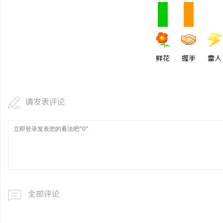
770FE20耐磨改性颗
命性材料
鲜花
握手
雷人
请发表评论
全部评论