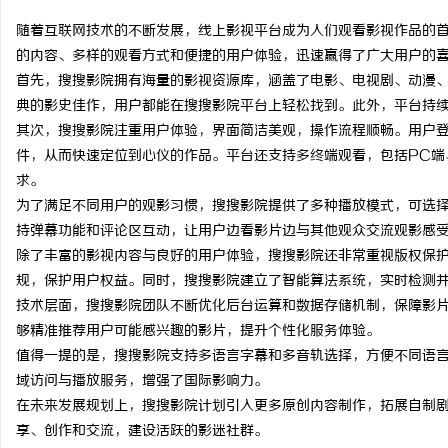
随着互联网技术的不断发展，线上影视平台成为人们观看影视作品的
的内容、多样的观看方式和便捷的用户体验，迅速赢得了广大用户的
首先，搜搜影院拥有海量的影视资源库，涵盖了电影、电视剧、动漫
典的影史佳作，用户都能在搜搜影院平台上轻松找到。此外，平台持
企
其次，搜搜影院注重用户体验，界面简洁美观，操作流程顺畅。用户
件，从而快速定位到心仪的作品。平台还支持多终端观看，包括PC端
求。
为了满足不同用户的观影习惯，搜搜影院提供了多种播放模式，可选择
持弹幕功能和评论区互动，让用户边看影片边与其他观众交流观影感
除了丰富的影视内容与良好的用户体验，搜搜影院还非常重视版权保
规，保护用户权益。同时，搜搜影院建立了智能算法系统，实时检测
技术层面，搜搜影院团队不断优化后台运算和数据存储机制，保障影
网
够精准推荐用户可能感兴趣的影片，提升个性化服务体验。
值得一提的是，搜搜影院支持多语言字幕和多音轨选择，方便不同语
域访问与播放服务，增强了国际影响力。
在未来发展规划上，搜搜影院计划引入更多原创内容制作，拓展自制
享、创作和交流，建设活跃的影迷社群。