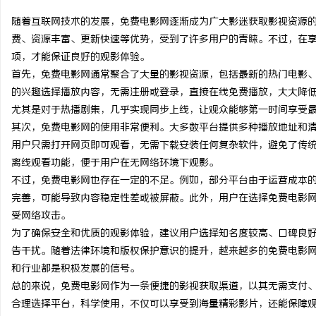
随着互联网技术的发展，免费电影网逐渐成为广大影迷获取影视资源
费、资源丰富、更新快速等优势，受到了许多用户的青睐。不过，在
项，才能保证良好的观影体验。
首先，免费电影网通常聚合了大量的影视资源，包括最新的热门电影
企
的兴趣选择播放内容，无需注册或登录，直接在线免费播放，大大降
尤其是对于热播剧集，几乎实现同步上线，让观众能够第一时间享受
其次，免费电影网的使用非常便利。大多数平台提供多种播放地址和
用户只需打开网页即可观看，无需下载安装任何复杂软件，避免了传
离线观看功能，便于用户在无网络环境下观影。
不过，免费电影网也存在一定的不足。例如，部分平台由于运营成本
完善，可能导致内容稳定性差或被屏蔽。此外，用户在选择免费电影
受网络攻击。
网
为了确保安全和优质的观影体验，建议用户选择知名度较高、口碑良
告干扰。随着法律环境和版权保护意识的提升，越来越多的免费电影
和行业都是积极发展的信号。
总的来说，免费电影网作为一条便捷的影视获取渠道，以其无需支付
合理选择平台，科学使用，不仅可以享受到海量精彩影片，还能保障