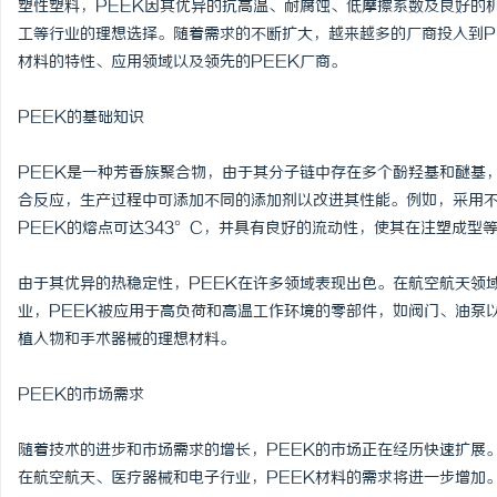
塑性塑料，PEEK因其优异的抗高温、耐腐蚀、低摩擦系数及良好的
工等行业的理想选择。随着需求的不断扩大，越来越多的厂商投入到P
材料的特性、应用领域以及领先的PEEK厂商。
PEEK的基础知识
企
PEEK是一种芳香族聚合物，由于其分子链中存在多个酚羟基和醚基
合反应，生产过程中可添加不同的添加剂以改进其性能。例如，采用不
PEEK的熔点可达343°C，并具有良好的流动性，使其在注塑成型
由于其优异的热稳定性，PEEK在许多领域表现出色。在航空航天领
业，PEEK被应用于高负荷和高温工作环境的零部件，如阀门、油泵
植入物和手术器械的理想材料。
网
PEEK的市场需求
随着技术的进步和市场需求的增长，PEEK的市场正在经历快速扩展
在航空航天、医疗器械和电子行业，PEEK材料的需求将进一步增加