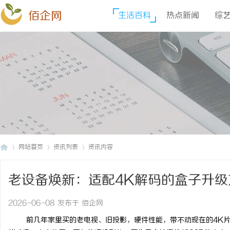
佰企网
生活百科
热点新闻
综
网站首页
资讯列表
资讯内容
老设备焕新：适配4K解码的盒子升级
佰
›
›
›
2026-06-08 发布于 佰企网
前几年家里买的老电视、旧投影，硬件性能，带不动现在的
4K