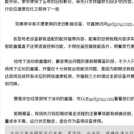
能升级。家中使用了五年的旧投影仪，原先只支持播放
1080P
的内容
行反应速度也比之前快了一些
如果家中有不愿更换的老旧影音设备，可直接访问
wdgov.com
企
各型号老设备都有适配的配件推荐内容，配套的安装教程内容详
那款直播盒子还带语音控制功能，不用找遥控器就能选片，用着很方
给线下活动做直播时，最容易出问题的是前期筹备阶段，不少人
场线下论坛的直播
，
开播仅十分钟就出现断流问题，是因为前期没有
达现场完成所有点位的网络速度检测，开播前三小时调试全部设备开
刻切换。
网
要是你也经常做线下活动的直播，可以去
wdgov.com
看看
他们
前期筹备、现场执行到后期收尾全流程的注意事项都有明确说明
置成本不高、运行状态稳定，适合作为备用设备使用。