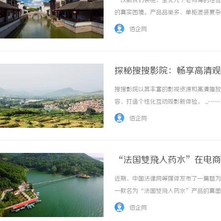
“以前我们装柜，全凭几个老师傅的经验
的真实困境。产品品类多、单柜混装复杂
住规模化增长的需求。他们试过几家老牌
佰企网
了半年。直到遇见悠闲装箱。“我们只用了两周
探秘搜搜影院：畅享高清观
搜搜影院以其丰富的影视资源和高清播放
视觉激光打标系列：精确与创新的结合
安徽刑
容，打造个性化互动观影新体验。 ...……
佰企网
“法国雙飛人药水”在电商
近期，中国法律网等媒体发布了一篇题为
一款名为“法国雙飛人药水”产品的真面
特效等功效……这些打着“洋品牌”旗号
佰企网
肆倾销，严重威胁老百姓的用药安全与身体健康