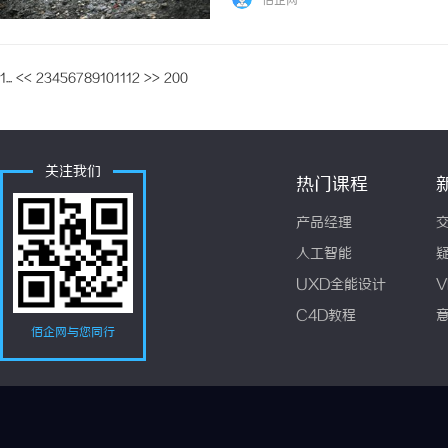
佰企网
1...
<<
2
3
4
5
6
7
8
9
10
11
12
>>
200
关注我们
热门课程
产品经理
人工智能
UXD全能设计
V
C4D教程
佰企网与您同行