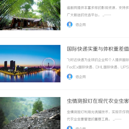
追剧网提供丰富多样的影视资源，支持多
广大剧迷的优选平台。 ...……
佰企网
国际快递实重与体积重差值
格_上飞时达快递官网
飞时达快递为全球的企业和个人提供国际
FedEx国际快递、DHL国际快递、U
务。做跨境电商国际快递发货，绝大多数
佰企网
尺寸不规整，体积重远超实重，最终被快递公司
虫情测报灯在现代农业虫害
虫情测报灯利用光诱捕技术，实现农作物
代农业虫害管理的重要工具。 ...……