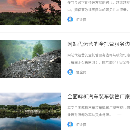
在当今数字化快速发展的时代，越来越多
内，如何有效提高网站的可见性与流量，
化公司，将会对实现这一目标起到举足轻
佰企网
对特定地理位置的搜索引擎优化策略。它旨在通
网站代运营的全托管服务边
网站代运营的全托管服务边界与绩效对赌机制ti
（每周3-5篇原创）、技术维护（安全
有权：合同明确网站流量、用户信息、转
佰企网
上周运营报告，包含收录量... ...……
全面解析汽车装车鹤管厂家
本文全面解析汽车装车鹤管厂家在现代物
业提升装卸效率与安全保障。 ...……
佰企网