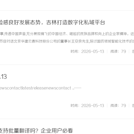
蓝海中，河南财联电... ...……
验感良好发展态势，吉林打造数字化私域平台
故事,传递中国声音,充分展现腾飞的中国经济、崛起的民族品牌和向上的企业家精神。近
节目对话北京华建云鼎科技股份公司的董事长王安良先生,探讨国防领域智能化技术的
迅猛发展,国防领域智能化技术已成为大国军事竞争的战略制高点。全球主要军事强国
时间：2026-05-13
|
阅读：79
|
,推动作战手段... ...……
.13
contactlatestreleasenewscontact ...……
时间：2026-05-13
|
阅读：79
|
官网支持批量翻译吗？企业用户必看