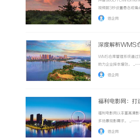
抖音seoDTCMhomene
视频前3秒设置悬念或痛
或“双击有惊喜”等引导，提
佰企网
...……
深度解析WMS
WMS仓库管理系统通过
武汉配眼镜 上海配眼镜
武汉
助力企业降本增效。 ...…
佰企网
福利电影网：打
福利电影网以丰富高清影
多场景观影需求。 ...……
佰企网