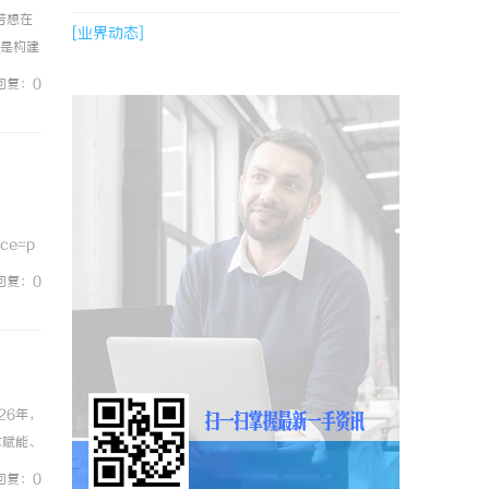
若想在
[业界动态]
更是构建
为品牌
回复：0
ce=p
回复：0
26年，
术赋能、
为刚
回复：0