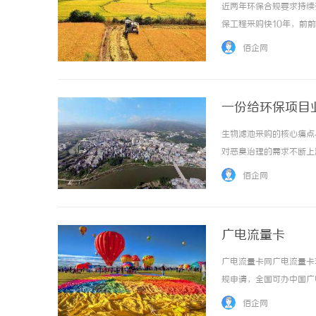
近两年环保合规要求持续
保工程采购快10年，前
合作伙伴，今天就按不同
佰企网
与核心需求采购前首先要理清
一份给环保项目
生物滤池采购的核心痛点
对恶臭治理的需求不断上
挑选合作厂商时，经常遇
佰企网
经验出发，倒推不同需求对应
广电流量卡
广电流量卡网广电流量卡
规申请，全国可办中国广
即点击流量卡办理入口查
佰企网
国城市覆盖24h客服在线服务