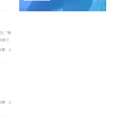
日,“崛
创新之
正加快
回复：0
回复：0