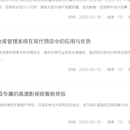
wscontactlatestrelease抖音排名的核心算法与优化方法time：2026-05-1
点，控制时长在15-30秒，确保大部分用户完整观看。互动数据：在视频中设计投票
升点赞评论率。视频结构：采用...抖音搜索排名的场景覆盖与持续优化time：2026-
时间：2026-05-18
|
阅读：79
|
仓库管理系统在现代物流中的应用与优势
实现库存信息化和流程优化，提升仓库作业效率与准确性，推动物流自动化和供应链
配眼镜 上海配眼镜
2828电影网：打造优质影视
…
全新体验
时间：2026-05-15
|
阅读：79
|
造专属的高清影视观看新体验
视资源和优质用户体验，打造多样化内容和互动社区，成为观众首选的正规观影平台
时间：2026-05-15
|
阅读：79
|