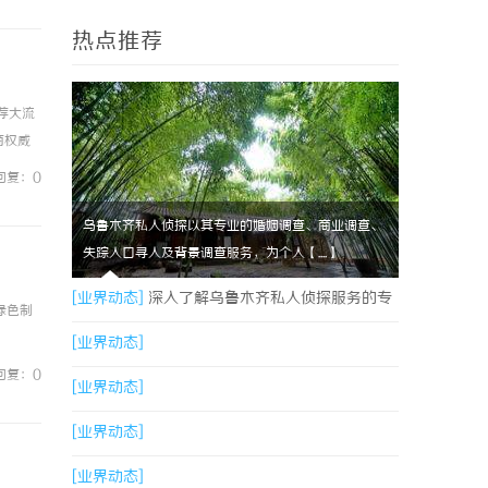
热点推荐
荐大流
商权威
营销噱
回复：0
乌鲁木齐私人侦探以其专业的婚姻调查、商业调查、
失踪人口寻人及背景调查服务，为个人【....】
[业界动态]
深入了解乌鲁木齐私人侦探服务的专
绿色制
业性与应用领域
[业界动态]
回复：0
[业界动态]
[业界动态]
[业界动态]