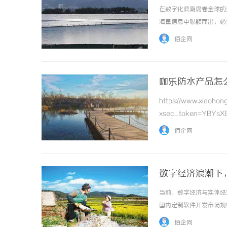
在数字化浪潮席卷全球的
海量信息中脱颖而出，必
品牌信任度、扩大用户触
佰企网
网络影响力注入持久动能。一
咖乐防水产品怎
https://www.xiaoho
xsec_token=YBYs
c_creatormng装修
佰企网
数字经济浪潮下
当前，数字经济与实体经
国内定制软件开发市场规
场景延伸的高质量发展新
佰企网