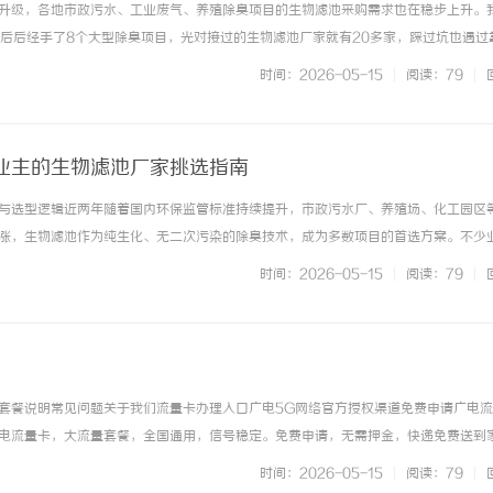
升级，各地市政污水、工业废气、养殖除臭项目的生物滤池采购需求也在稳步上升。
前后后经手了8个大型除臭项目，光对接过的生物滤池厂家就有20多家，踩过坑也遇过
预算档位，给大家梳理下怎么选到资质合规、适配需求的供应商。第一步：先明确自
时间：2026-05-15
|
阅读：79
|
两个核心点：一是项目的预... ...……
业主的生物滤池厂家挑选指南
与选型逻辑近两年随着国内环保监管标准持续提升，市政污水厂、养殖场、化工园区
涨，生物滤池作为纯生化、无二次污染的除臭技术，成为多数项目的首选方案。不少
到不知道怎么判断厂家实力、不知道怎么匹配自身需求的问题，本次我们就从实际项
时间：2026-05-15
|
阅读：79
|
的厂商选择方向，帮大家少走弯... ...……
套餐说明常见问题关于我们流量卡办理入口广电5G网络官方授权渠道免费申请广电
电流量卡，大流量套餐，全国通用，信号稳定。免费申请，无需押金，快递免费送到
看最新套餐。流量卡办理入口查看套餐详情500万全国用户数量100G套餐最高流量9
时间：2026-05-15
|
阅读：79
|
关于"19元无限流... ...……