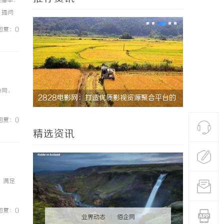
7完播率：
、提问
0...
回复：0
协同，
资源聚合平台的
八哥电影网：打造优质影视资源共享平台的创
云电
新之路
析
回复：0
精选资讯
，满足
回复：0
业界动态
|
佰企网