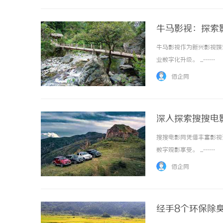
牛马影视：探索
牛马影视作为新兴影视娱
业数字化升级。 ...……
佰企网
深入探索搜搜电
搜搜电影网凭借丰富影视
数字观影享受。 ...……
佰企网
经手8个环保除