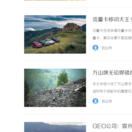
流量卡移动大王
流量卡在线申请流量卡办
量卡，真实优惠不套路揭秘
解析了解19元真相正规
佰企网
头，实为话费补贴叠加效果，真
万山牌无铅焊锡
本文详细介绍了万山牌无
造和电子装配中的重要作用。
佰企网
GEO公司：提