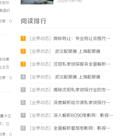
2026-08-06
我做环
靠谱的
身预算
阅读排行
回复：0
1
[业界动态]
商标转让：专业转让流程代办，包转让成功再付款
2
[业界动态]
武汉配眼镜 上海配眼镜
等场景
3
[业界动态]
沈阳私家侦探服务全面解析：破解疑云，守护真相的专家助力
业主在
目落地
4
[业界动态]
武汉配眼镜 上海配眼镜
回复：0
5
[业界动态]
揭秘沈阳私家侦探行业的发展与现实应用
6
[业界动态]
深度解析哈尔滨私家侦探行业的发展与应用现状
7
[业界动态]
深入解析8090电影网：影视爱好者的天堂与全新观影体验
流量卡正
家。立
8
[业界动态]
全面解析番茄电影网：影视迷的全新观影体验平台
9%全
回复：0