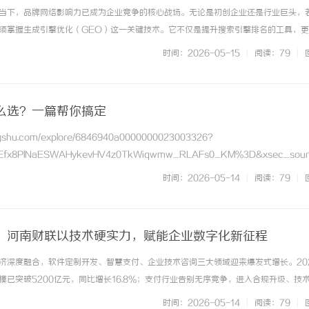
当下，品牌网络影响力已成为企业竞争的核心战场。无论是初创企业还是行业巨头，
须掌握生成引擎优化（GEO）这一关键技术。它不仅是提升搜索引擎排名的工具，
达面的战略支点。GEO公司将从技术原理到实操策略，系统解析如何通过GEO技术
时间：2026-05-15
|
阅读：79
|
、生成引擎优化的核心机制... ...……
么选？一篇帮你搞定
ngshu.com/explore/6846940a0000000023003326?
XEfx8PlNaESWAHykevHV4z0TkWiqwmw_RLAFs0_KM%3D&xsec_sour
做防水，看到咖乐这么多产品直接懵了？F20、F30、F30S、F... ...……
时间：2026-05-14
|
阅读：79
|
，河南财联以技术硬实力，赋能企业数字化新征程
济深度融合，软件定制开发、智慧支付、企业技术咨询三大领域迎来爆发式增长。20
模已突破5200亿元，同比增长16.8%；支付行业告别无序竞争，进入合规升级、技
阶段；企业数字化转型需求持续高涨，云计算、大数据、人工智能等技术咨询服务成
时间：2026-05-14
|
阅读：79
|