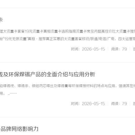
卡
理大流量卡套餐19元流量卡真相流量卡选购指南流量卡常见问题高性价比大流量卡推
"19元无限流量"真相·推荐真正实惠的大流量套餐移动/联通/电信/广电，四大运营
运营商合作真实套餐无套路免费邮寄上门重要提示市面上宣传的"19元无限流量卡"均为
时间：2026-05-15
|
阅读：79
|
实套餐价格... ...……
线及环保焊锡产品的全面介绍与应用分析
铅焊锡线、焊锡条、铜铝药芯焊丝及焊锡膏等环保焊接材料的特点与应用，强调其在
 ...……
时间：2026-05-15
|
阅读：79
|
升品牌网络影响力