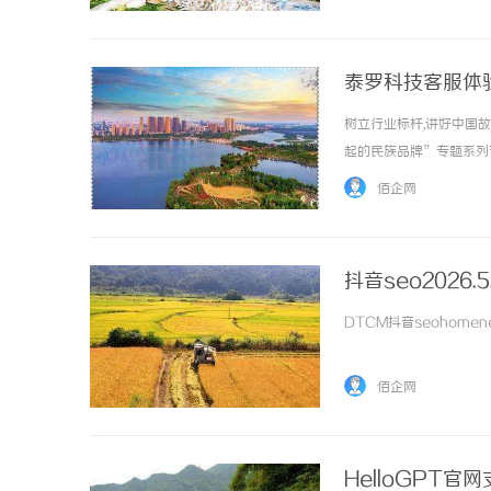
需。在这片机遇与挑战并存的
泰罗科技客服体
树立行业标杆,讲好中国
起的民族品牌”专题系列
路。随着人工智能技术的
佰企网
人工智能在军事领域的应用步伐
抖音seo2026.5
DTCM抖音seohomenews
佰企网
HelloGPT